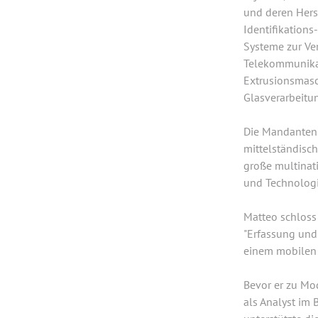
und deren Hers
Identifikation
Systeme zur Ver
Telekommunikat
Extrusionsmas
Glasverarbeitu
Die Mandanten 
mittelständisc
große multinat
und Technologi
Matteo schloss
"Erfassung und
einem mobilen 
Bevor er zu Mod
als Analyst im