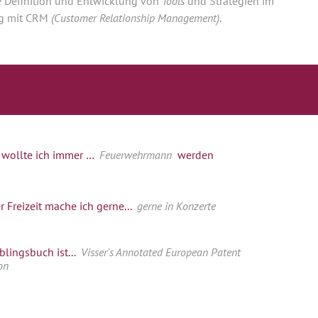
ie Definition und Entwicklung von
Tools
und Strategien im
 mit CRM
(Customer Relationship Management)
.
 wollte ich immer …
Feuerwehrmann
werden
r Freizeit mache ich gerne...
gerne in Konzerte
blingsbuch ist...
Visser's Annotated European Patent
on