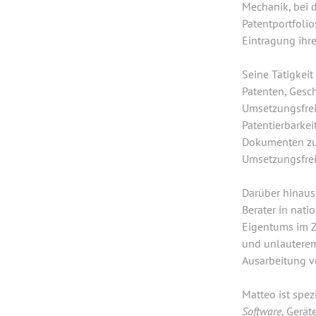
Mechanik, bei d
Patentportfolio
Eintragung ihr
Seine Tätigkeit
Patenten, Gesc
Umsetzungsfrei
Patentierbarke
Dokumenten zu
Umsetzungsfrei
Darüber hinaus
Berater in nati
Eigentums im 
und unlauterem
Ausarbeitung vo
Matteo ist spezi
Software
, Gerät