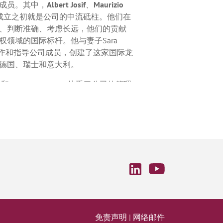
成员。其中，
Albert Josif
、
Maurizio
成立之初就是公司的中流砥柱。他们在
、判断准确、考虑长远，他们的贡献
领域的国际标杆。他与妻子Sara
入工作和指导公司成员，创建了这家国际龙
德国、瑞士和意大利。
o
和
Micaela Modiano
接手了公司的管理
了对工作的热情和不断创新的动力，
Modiano & Partners成为仅由
一。
免责声明
|
网络邮件