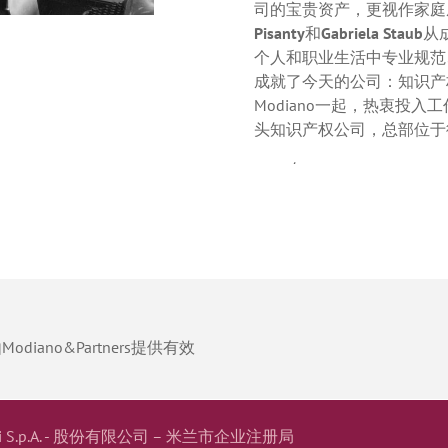
司的宝贵资产，更视作家庭
Pisanty
和
Gabriela Staub
从
个人和职业生活中专业规范
成就了今天的公司：知识产权
Modiano一起，热衷投
头知识产权公司，总部位于
2005年，
Gabriella Modian
工作。她们从父母那里继承
保持了公司的持续成功和增长，并使
女性领导的领先欧洲公司之
iano&Partners提供有效
ociati S.p.A. - 股份有限公司 – 米兰市企业注册局