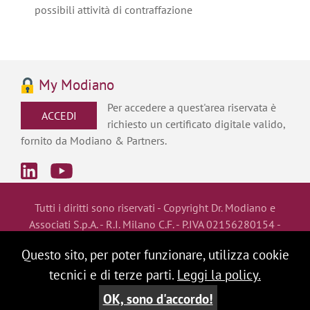
possibili attività di contraffazione
My Modiano
Per accedere a quest'area riservata è
ACCEDI
richiesto un certificato digitale valido,
fornito da Modiano & Partners.
Tutti i diritti sono riservati - Copyright Dr. Modiano e
Associati S.p.A. - R.I. Milano
C.F. - P.IVA 02156280154 -
Cap. Soc. Eur 103.300,00 i.v. conforme all'ultimo bilancio
Questo sito, per poter funzionare, utilizza cookie
approvato.
tecnici e di terze parti.
Leggi la policy.
DISCLAIMER
|
WEBMAIL
OK, sono d'accordo!
PRIVACY POLICY
|
COOKIES POLICY