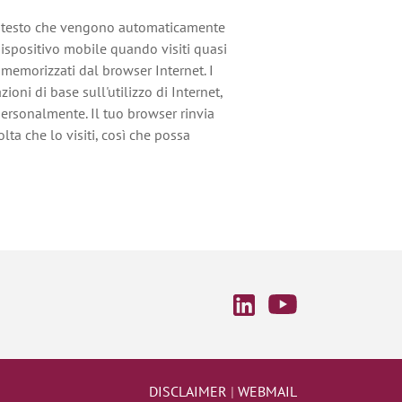
 di testo che vengono automaticamente
ispositivo mobile quando visiti quasi
o memorizzati dal browser Internet. I
oni di base sull'utilizzo di Internet,
personalmente. Il tuo browser rinvia
lta che lo visiti, così che possa
spositivo mobile e personalizzare e
to.
isti pubblicitari per fornire l'accesso a
erso questo sito. Quindi, così come noi
stri" cookies, permettiamo altresì ad
blicano annunci sul nostro sito di
 Questi cookies registrano informazioni
blicitari. Questo aiuta gli inserzionisti
ri più interessanti.
kies di sessione
", rimangono sul
DISCLAIMER
|
WEBMAIL
wser è aperto e vengono eliminati