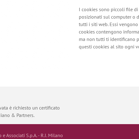
I cookies sono piccoli file
posizionati sul computer o d
tutti i siti web. Essi vengon
cookies contengono informazi
ma non tutti ti identificano 
questi cookies al sito ogni vo
riconoscere il computer o di
migliorare l'esperienza sul si
Lavoriamo con terzi inserzion
contenuti interessanti attrav
stessi impostiamo alcuni "no
alcuni inserzionisti che pub
impostare "cookies di terzi".
ata è richiesto un certificato
sull'utilizzo dei messaggi pub
diano & Partners.
a mostrare annunci pubblicita
Alcuni cookies, chiamati "
coo
o e Associati S.p.A. - R.I. Milano
computer solo mentre il bro