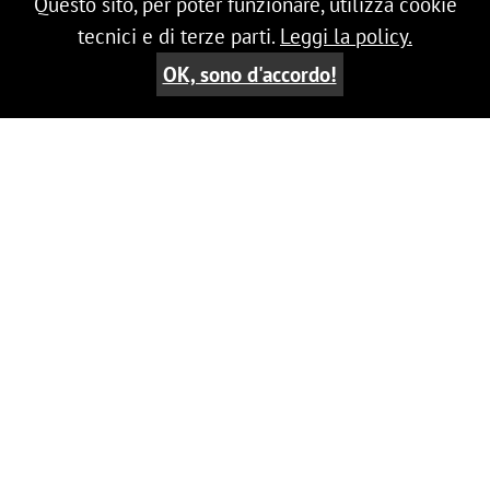
Questo sito, per poter funzionare, utilizza cookie
tecnici e di terze parti.
Leggi la policy.
OK, sono d'accordo!
My Modiano
Per accedere a quest'area riservata è
ACCEDI
richiesto un certificato digitale valido,
fornito da Modiano & Partners.
Tutti i diritti sono riservati - Copyright Dr. Modiano e
Associati S.p.A. - R.I. Milano
C.F. - P.IVA 02156280154 -
Cap. Soc. Eur 103.300,00 i.v. conforme all'ultimo bilancio
approvato.