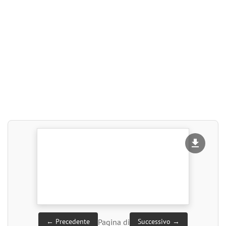
Pagina
di
← Precedente
Successivo →