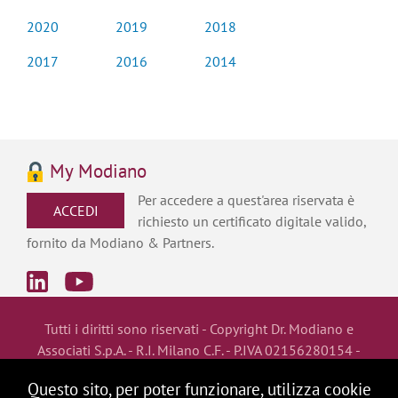
2020
2019
2018
2017
2016
2014
My Modiano
Per accedere a quest'area riservata è
ACCEDI
richiesto un certificato digitale valido,
fornito da Modiano & Partners.
Tutti i diritti sono riservati - Copyright Dr. Modiano e
Associati S.p.A. - R.I. Milano
C.F. - P.IVA 02156280154 -
Cap. Soc. Eur 103.300,00 i.v. conforme all'ultimo bilancio
Questo sito, per poter funzionare, utilizza cookie
approvato.