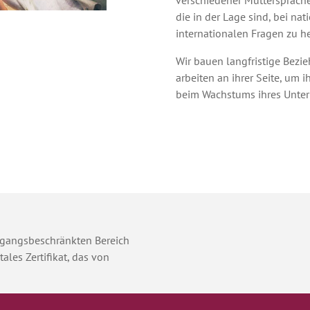
verschiedener Muttersprache
die in der Lage sind, bei na
internationalen Fragen zu he
Wir bauen langfristige Bez
arbeiten an ihrer Seite, um 
beim Wachstums ihres Unter
Unser Netzwerk von Ausland
ständigem Informationsausta
der Branche in über 150 Län
Mandanten in all diesen Län
gangsbeschränkten Bereich
tales Zertifikat, das von