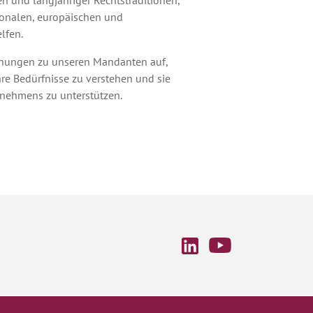
n und langjähriger Rechtstraditionen,
tionalen, europäischen und
lfen.
iehungen zu unseren Mandanten auf,
ihre Bedürfnisse zu verstehen und sie
nehmens zu unterstützen.
skorrespondenten, mit denen wir in
usch stehen, umfasst Spitzenkräfte
dern und ermöglicht es uns, unsere
dern zu unterstützen.