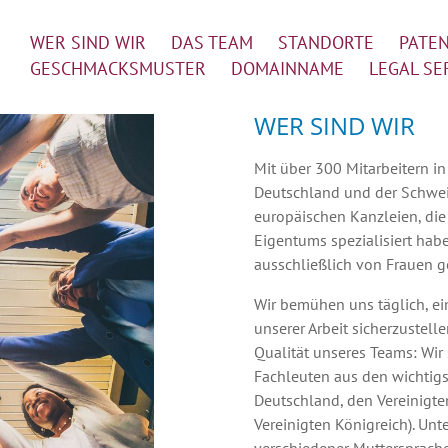
WER SIND WIR
DAS TEAM
STANDORTE
PATE
GESCHMACKSMUSTER
DOMAINNAME
LEGAL SE
WER SIND WIR
Mit über 300 Mitarbeitern in
Deutschland und der Schweiz
europäischen Kanzleien, die 
Eigentums spezialisiert hab
ausschließlich von Frauen g
Wir bemühen uns täglich, e
unserer Arbeit sicherzustell
Qualität unseres Teams: Wir
Fachleuten aus den wichtigs
Deutschland, den Vereinigt
Vereinigten Königreich). Unt