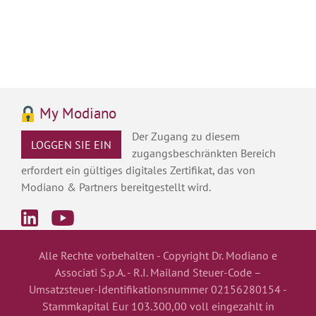
My Modiano
Der Zugang zu diesem
LOGGEN SIE EIN
zugangsbeschränkten Bereich
erfordert ein gültiges digitales Zertifikat, das von
Modiano & Partners bereitgestellt wird.
Alle Rechte vorbehalten - Copyright Dr. Modiano e
Associati S.p.A. - R.I. Mailand
Steuer-Code –
Umsatzsteuer-Identifikationsnummer 02156280154 -
Stammkapital Eur 103.300,00 voll eingezahlt in